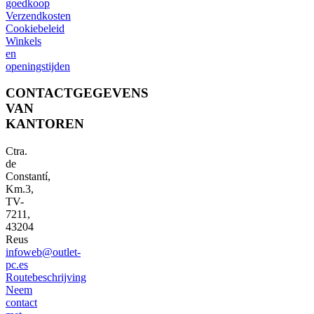
goedkoop
Verzendkosten
Cookiebeleid
Winkels
en
openingstijden
CONTACTGEGEVENS
VAN
KANTOREN
Ctra.
de
Constantí,
Km.3,
TV-
7211,
43204
Reus
infoweb@outlet-
pc.es
Routebeschrijving
Neem
contact