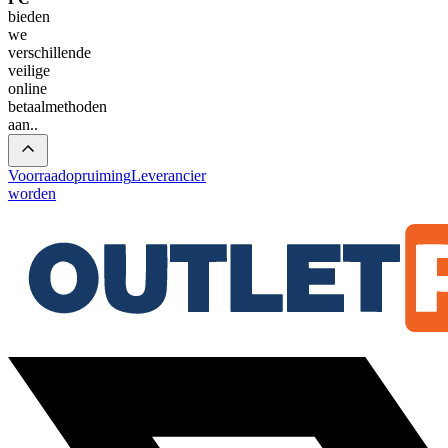
bieden
we
verschillende
veilige
online
betaalmethoden
aan.
.
Voorraadopruiming
Leverancier
worden