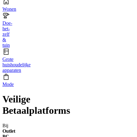
Wonen
Doe-
het-
zelf
&
tuin
Grote
huishoudelijke
apparaten
Mode
Veilige
Betaalplatforms
Bij
Outlet
PC