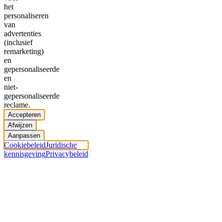
het
personaliseren
van
advertenties
(inclusief
remarketing)
en
gepersonaliseerde
en
niet-
gepersonaliseerde
reclame.
Accepteren
Afwijzen
Aanpassen
Cookiebeleid
Juridische
kennisgeving
Privacybeleid