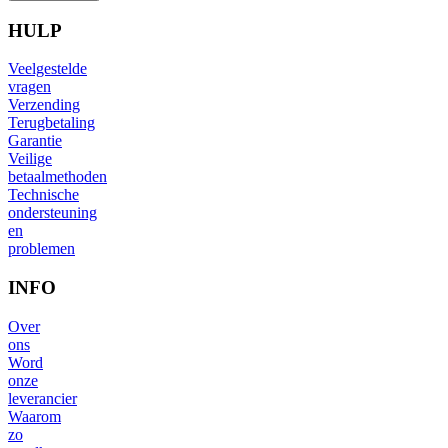
HULP
Veelgestelde
vragen
Verzending
Terugbetaling
Garantie
Veilige
betaalmethoden
Technische
ondersteuning
en
problemen
INFO
Over
ons
Word
onze
leverancier
Waarom
zo