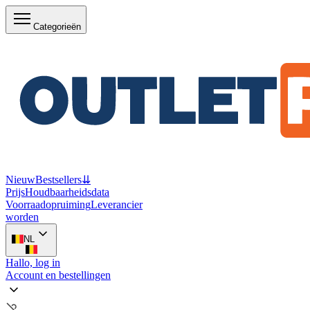
Categorieën
Nieuw
Bestsellers
⇊
Prijs
Houdbaarheidsdata
Voorraadopruiming
Leverancier
worden
NL
Hallo, log in
Account en bestellingen