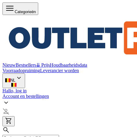
Categorieën
Nieuw
Bestsellers
⇊ Prijs
Houdbaarheidsdata
Voorraadopruiming
Leverancier worden
NL
Hallo, log in
Account en bestellingen