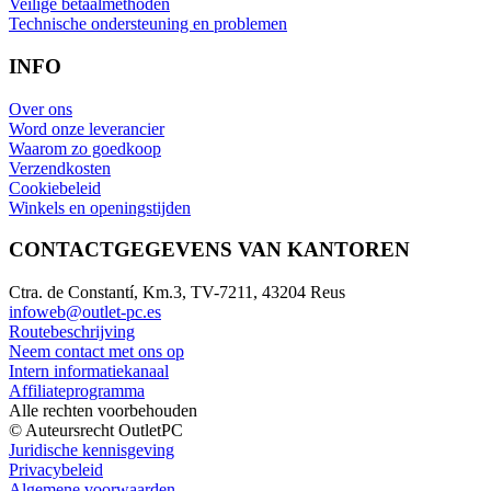
Veilige betaalmethoden
Technische ondersteuning en problemen
INFO
Over ons
Word onze leverancier
Waarom zo goedkoop
Verzendkosten
Cookiebeleid
Winkels en openingstijden
CONTACTGEGEVENS VAN KANTOREN
Ctra. de Constantí, Km.3, TV-7211, 43204 Reus
infoweb@outlet-pc.es
Routebeschrijving
Neem contact met ons op
Intern informatiekanaal
Affiliateprogramma
Alle rechten voorbehouden
© Auteursrecht OutletPC
Juridische kennisgeving
Privacybeleid
Algemene voorwaarden