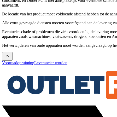
consument, en Outlet PC is niet aansprakelijk voor eventuele schade 
aanvaardt.
De locatie van het product moet voldoende afstand hebben tot de aanslu
Alle extra gevraagde diensten moeten voorafgaand aan de levering v
Eventuele schade of problemen die zich voordoen bij de levering moet
apparaten zoals wasmachines, vaatwassers, drogers, koelkasten en A
H
et verwijderen van oude apparaten moet worden aangevraagd op he
Voorraadopruiming
Leverancier worden