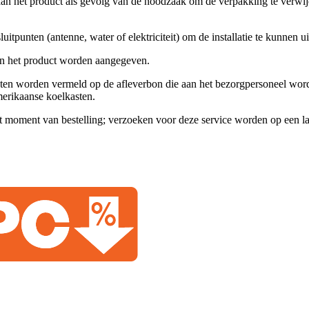
aan het product als gevolg van de noodzaak om de verpakking te verwij
itpunten (antenne, water of elektriciteit) om de installatie te kunnen u
an het product worden aangegeven.
en worden vermeld op de afleverbon die aan het bezorgpersoneel wordt g
merikaanse koelkasten.
t moment van bestelling;
verzoeken voor deze service worden op een lat