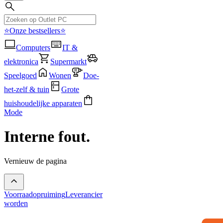
⭐Onze bestsellers⭐
Computers
IT &
elektronica
Supermarkt
Speelgoed
Wonen
Doe-
het-zelf & tuin
Grote
huishoudelijke apparaten
Mode
Interne fout.
Vernieuw de pagina
Voorraadopruiming
Leverancier
worden