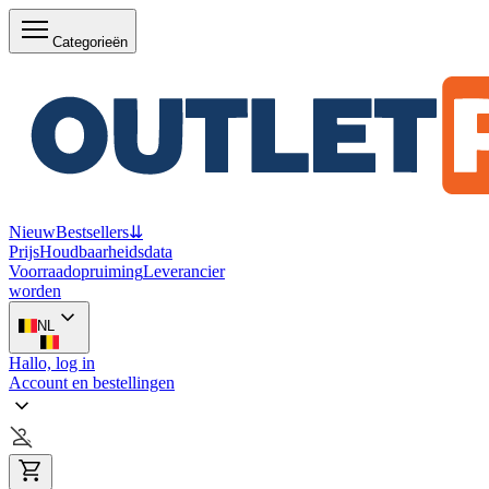
Categorieën
Nieuw
Bestsellers
⇊
Prijs
Houdbaarheidsdata
Voorraadopruiming
Leverancier
worden
NL
Hallo, log in
Account en bestellingen