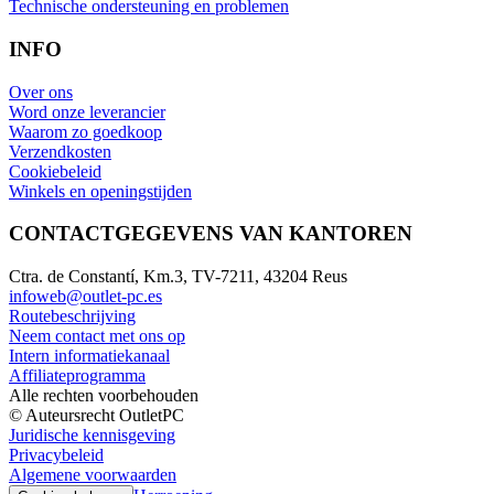
Technische ondersteuning en problemen
INFO
Over ons
Word onze leverancier
Waarom zo goedkoop
Verzendkosten
Cookiebeleid
Winkels en openingstijden
CONTACTGEGEVENS VAN KANTOREN
Ctra. de Constantí, Km.3, TV-7211, 43204 Reus
infoweb@outlet-pc.es
Routebeschrijving
Neem contact met ons op
Intern informatiekanaal
Affiliateprogramma
Alle rechten voorbehouden
© Auteursrecht OutletPC
Juridische kennisgeving
Privacybeleid
Algemene voorwaarden