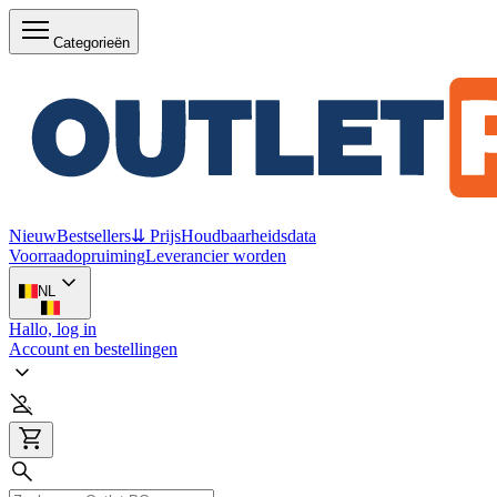
Categorieën
Nieuw
Bestsellers
⇊ Prijs
Houdbaarheidsdata
Voorraadopruiming
Leverancier worden
NL
Hallo, log in
Account en bestellingen