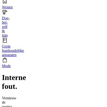
Wonen
Doe-
het-
zelf
&
tuin
Grote
huishoudelijke
apparaten
Mode
Interne
fout.
Vernieuw
de
pagina