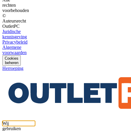
rechten
voorbehouden
©
Auteursrecht
OutletPC
Juridische
kennisgeving
Privacybeleid
Algemene
voorwaarden
Cookies
beheren
Herroeping
Wij
gebruiken