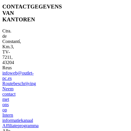
CONTACTGEGEVENS
VAN
KANTOREN
Ctra.
de
Constantí,
Km.3,
TV-
7211,
43204
Reus
infoweb@outlet-
pc.es
Routebeschrijving
Neem
contact
met
ons
op
Intern
informatiekanaal
Affiliateprogramma
Alle