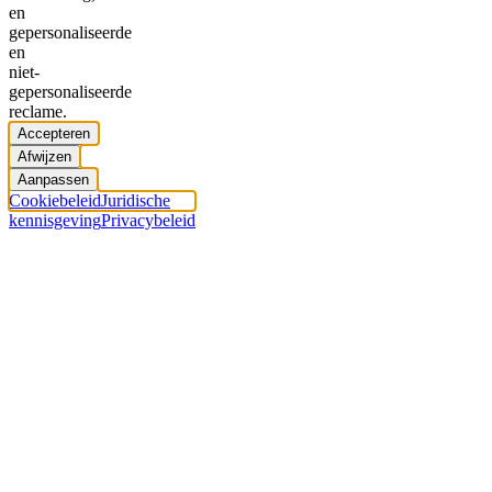
en
gepersonaliseerde
en
niet-
gepersonaliseerde
reclame.
Accepteren
Afwijzen
Aanpassen
Cookiebeleid
Juridische
kennisgeving
Privacybeleid