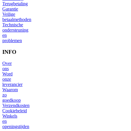
Terugbetaling
Garantie
Veilige
betaalmethoden
Technische
ondersteuning
en
problemen
INFO
Over
ons
Word
onze
leverancier
Waarom
zo
goedkoop
Verzendkosten
Cookiebeleid
Winkels
en
openingstijden