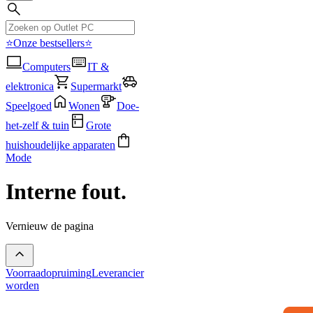
⭐Onze bestsellers⭐
Computers
IT &
elektronica
Supermarkt
Speelgoed
Wonen
Doe-
het-zelf & tuin
Grote
huishoudelijke apparaten
Mode
Interne fout.
Vernieuw de pagina
Voorraadopruiming
Leverancier
worden