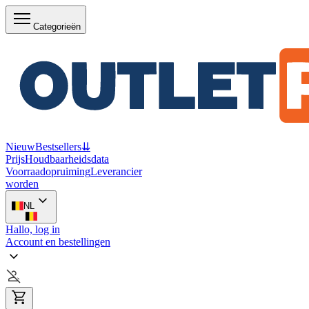
Categorieën
Nieuw
Bestsellers
⇊
Prijs
Houdbaarheidsdata
Voorraadopruiming
Leverancier
worden
NL
Hallo, log in
Account en bestellingen