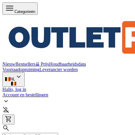
Categorieën
Nieuw
Bestsellers
⇊ Prijs
Houdbaarheidsdata
Voorraadopruiming
Leverancier worden
NL
Hallo, log in
Account en bestellingen