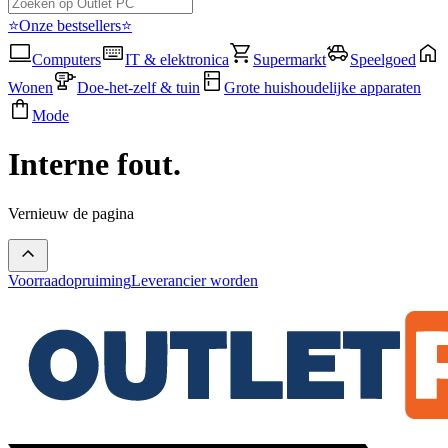
⭐Onze bestsellers⭐
Computers
IT & elektronica
Supermarkt
Speelgoed
Wonen
Doe-het-zelf & tuin
Grote huishoudelijke apparaten
Mode
Interne fout.
Vernieuw de pagina
Voorraadopruiming
Leverancier worden