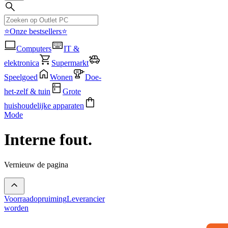
⭐Onze bestsellers⭐
Computers
IT &
elektronica
Supermarkt
Speelgoed
Wonen
Doe-
het-zelf & tuin
Grote
huishoudelijke apparaten
Mode
Interne fout.
Vernieuw de pagina
Voorraadopruiming
Leverancier
worden