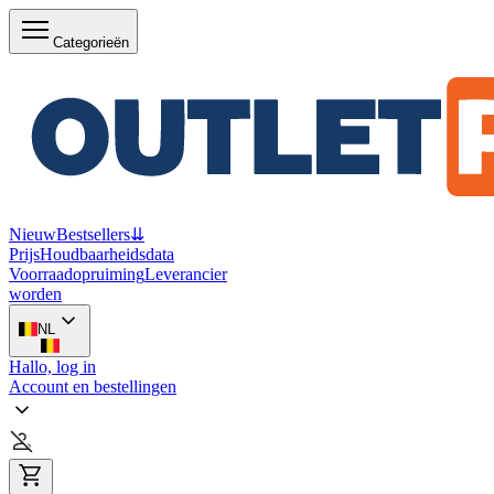
Categorieën
Nieuw
Bestsellers
⇊
Prijs
Houdbaarheidsdata
Voorraadopruiming
Leverancier
worden
NL
Hallo, log in
Account en bestellingen