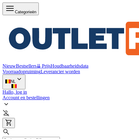
Categorieën
Nieuw
Bestsellers
⇊ Prijs
Houdbaarheidsdata
Voorraadopruiming
Leverancier worden
NL
Hallo, log in
Account en bestellingen