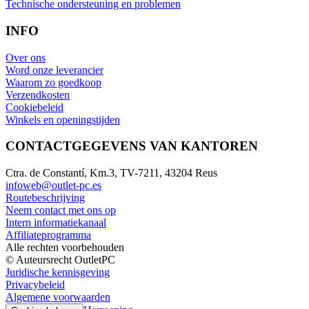
Technische ondersteuning en problemen
INFO
Over ons
Word onze leverancier
Waarom zo goedkoop
Verzendkosten
Cookiebeleid
Winkels en openingstijden
CONTACTGEGEVENS VAN KANTOREN
Ctra. de Constantí, Km.3, TV-7211, 43204 Reus
infoweb@outlet-pc.es
Routebeschrijving
Neem contact met ons op
Intern informatiekanaal
Affiliateprogramma
Alle rechten voorbehouden
© Auteursrecht OutletPC
Juridische kennisgeving
Privacybeleid
Algemene voorwaarden