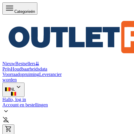
Categorieën
Nieuw
Bestsellers
⇊
Prijs
Houdbaarheidsdata
Voorraadopruiming
Leverancier
worden
NL
Hallo, log in
Account en bestellingen