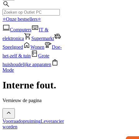
⭐Onze bestsellers⭐
Computers
IT &
elektronica
Supermarkt
Speelgoed
Wonen
Doe-
het-zelf & tuin
Grote
huishoudelijke apparaten
Mode
Interne fout.
Vernieuw de pagina
Voorraadopruiming
Leverancier
worden