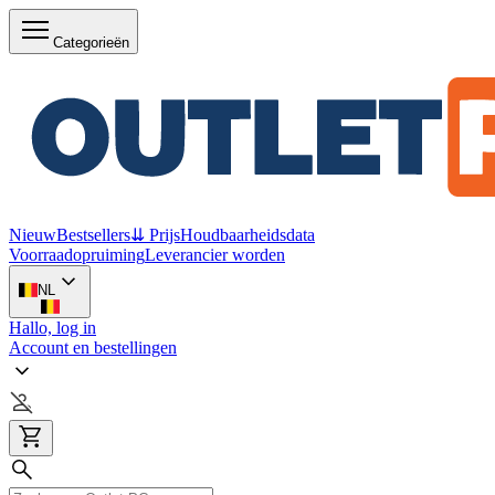
Categorieën
Nieuw
Bestsellers
⇊ Prijs
Houdbaarheidsdata
Voorraadopruiming
Leverancier worden
NL
Hallo, log in
Account en bestellingen