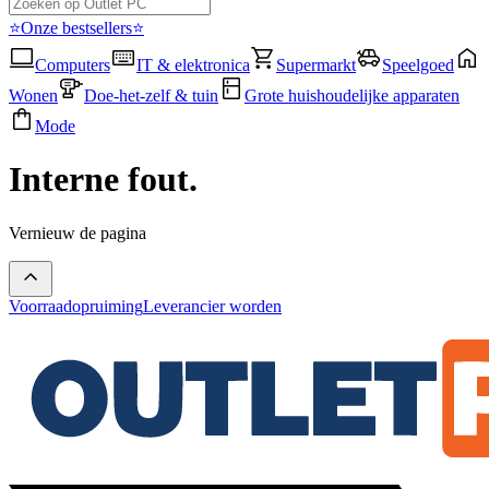
⭐Onze bestsellers⭐
Computers
IT & elektronica
Supermarkt
Speelgoed
Wonen
Doe-het-zelf & tuin
Grote huishoudelijke apparaten
Mode
Interne fout.
Vernieuw de pagina
Voorraadopruiming
Leverancier worden