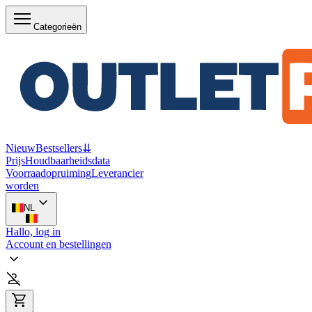
Categorieën
Nieuw
Bestsellers
⇊
Prijs
Houdbaarheidsdata
Voorraadopruiming
Leverancier
worden
NL
Hallo, log in
Account en bestellingen