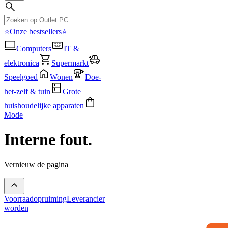
⭐Onze bestsellers⭐
Computers
IT &
elektronica
Supermarkt
Speelgoed
Wonen
Doe-
het-zelf & tuin
Grote
huishoudelijke apparaten
Mode
Interne fout.
Vernieuw de pagina
Voorraadopruiming
Leverancier
worden