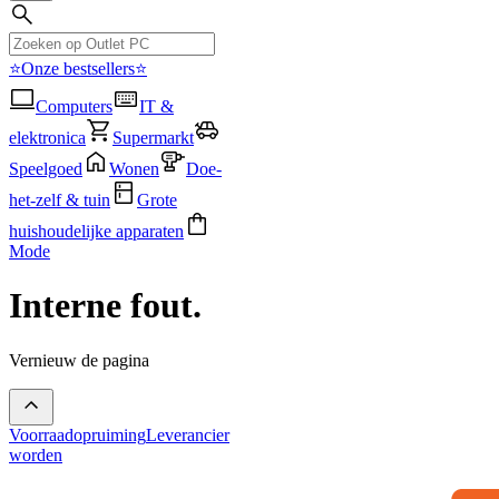
⭐Onze bestsellers⭐
Computers
IT &
elektronica
Supermarkt
Speelgoed
Wonen
Doe-
het-zelf & tuin
Grote
huishoudelijke apparaten
Mode
Interne fout.
Vernieuw de pagina
Voorraadopruiming
Leverancier
worden