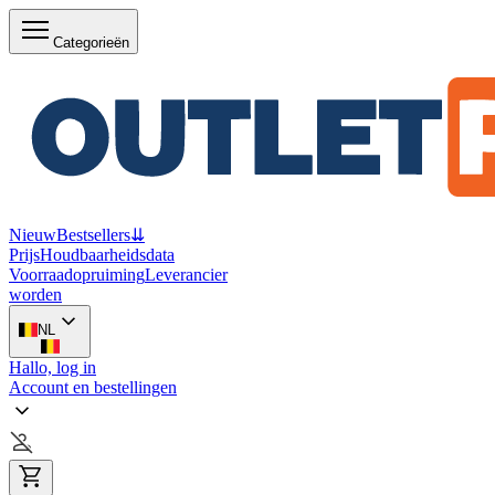
Categorieën
Nieuw
Bestsellers
⇊
Prijs
Houdbaarheidsdata
Voorraadopruiming
Leverancier
worden
NL
Hallo, log in
Account en bestellingen