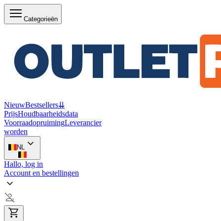
Categorieën
Nieuw
Bestsellers
⇊
Prijs
Houdbaarheidsdata
Voorraadopruiming
Leverancier
worden
NL
Hallo, log in
Account en bestellingen