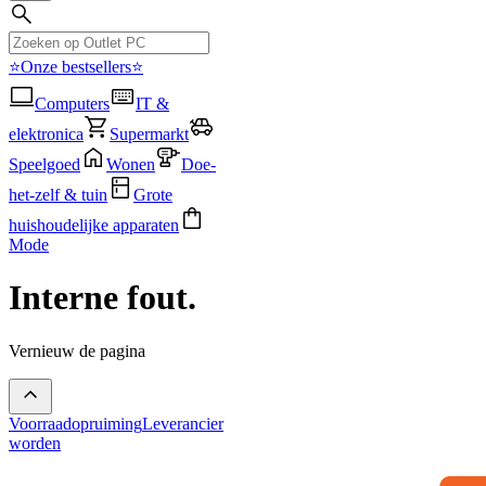
⭐Onze bestsellers⭐
Computers
IT &
elektronica
Supermarkt
Speelgoed
Wonen
Doe-
het-zelf & tuin
Grote
huishoudelijke apparaten
Mode
Interne fout.
Vernieuw de pagina
Voorraadopruiming
Leverancier
worden