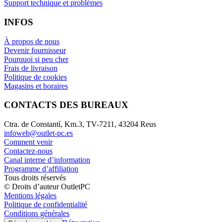
Support technique et problèmes
INFOS
À propos de nous
Devenir fournisseur
Pourquoi si peu cher
Frais de livraison
Politique de cookies
Magasins et horaires
CONTACTS DES BUREAUX
Ctra. de Constantí, Km.3, TV-7211, 43204 Reus
infoweb@outlet-pc.es
Comment venir
Contactez-nous
Canal interne d’information
Programme d’affiliation
Tous droits réservés
© Droits d’auteur OutletPC
Mentions légales
Politique de confidentialité
Conditions générales