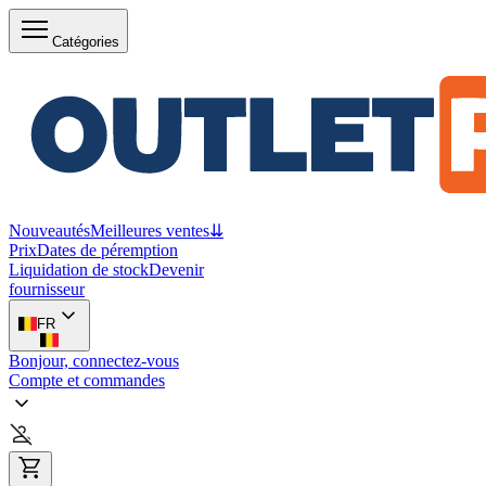
Catégories
Nouveautés
Meilleures ventes
⇊
Prix
Dates de péremption
Liquidation de stock
Devenir
fournisseur
FR
Bonjour, connectez-vous
Compte et commandes