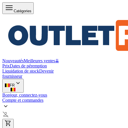
Catégories
Nouveautés
Meilleures ventes
⇊
Prix
Dates de péremption
Liquidation de stock
Devenir
fournisseur
FR
Bonjour, connectez-vous
Compte et commandes