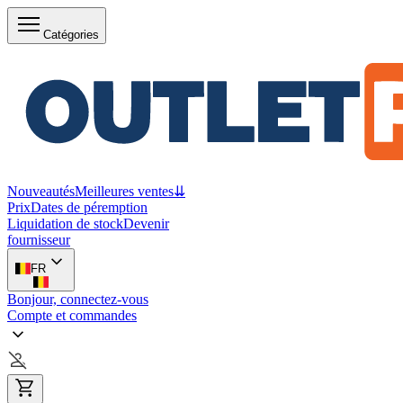
Catégories
Nouveautés
Meilleures ventes
⇊
Prix
Dates de péremption
Liquidation de stock
Devenir
fournisseur
FR
Bonjour, connectez-vous
Compte et commandes