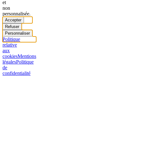
et
non
personnalisée.
Accepter
Refuser
Personnaliser
Politique
relative
aux
cookies
Mentions
légales
Politique
de
confidentialité