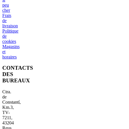
peu
cher
Frais
de
livraison
Politique
de
cookies
Magasins
et
horaires
CONTACTS
DES
BUREAUX
Ctra.
de
Constantí,
Km.3,
TV-
7211,
43204
Reus