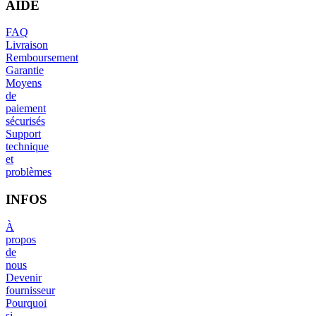
AIDE
FAQ
Livraison
Remboursement
Garantie
Moyens
de
paiement
sécurisés
Support
technique
et
problèmes
INFOS
À
propos
de
nous
Devenir
fournisseur
Pourquoi
si