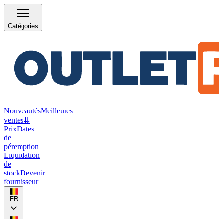
Catégories
Nouveautés
Meilleures
ventes
⇊
Prix
Dates
de
péremption
Liquidation
de
stock
Devenir
fournisseur
FR