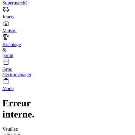
Supermarché
Jouets
Maison
Bricolage
&
jardin
Gros
électroménager
Mode
Erreur
interne.
Veuillez
actualiser