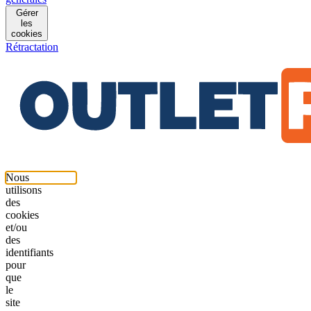
Gérer
les
cookies
Rétractation
Nous
utilisons
des
cookies
et/ou
des
identifiants
pour
que
le
site