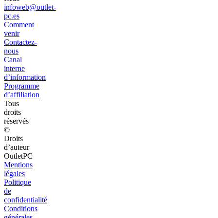
infoweb@outlet-
pc.es
Comment
venir
Contactez-
nous
Canal
interne
d’information
Programme
d’affiliation
Tous
droits
réservés
©
Droits
d’auteur
OutletPC
Mentions
légales
Politique
de
confidentialité
Conditions
générales