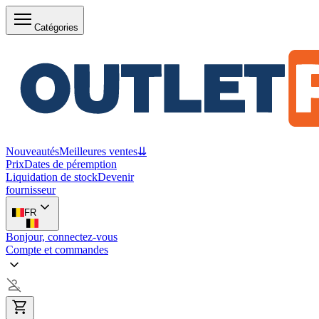
Catégories
Nouveautés
Meilleures ventes
⇊
Prix
Dates de péremption
Liquidation de stock
Devenir
fournisseur
FR
Bonjour, connectez-vous
Compte et commandes