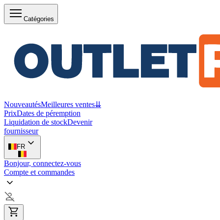
Catégories
Nouveautés
Meilleures ventes
⇊
Prix
Dates de péremption
Liquidation de stock
Devenir
fournisseur
FR
Bonjour, connectez-vous
Compte et commandes