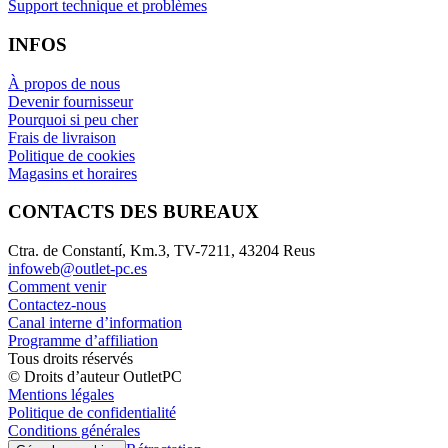
Support technique et problèmes
INFOS
À propos de nous
Devenir fournisseur
Pourquoi si peu cher
Frais de livraison
Politique de cookies
Magasins et horaires
CONTACTS DES BUREAUX
Ctra. de Constantí, Km.3, TV-7211, 43204 Reus
infoweb@outlet-pc.es
Comment venir
Contactez-nous
Canal interne d’information
Programme d’affiliation
Tous droits réservés
© Droits d’auteur OutletPC
Mentions légales
Politique de confidentialité
Conditions générales