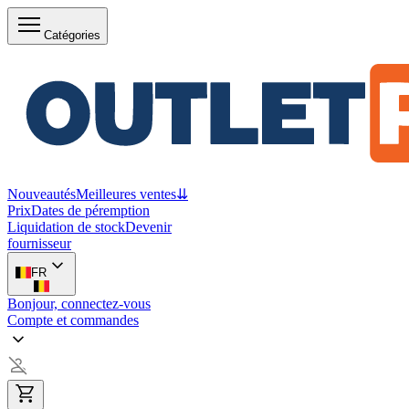
Catégories
Nouveautés
Meilleures ventes
⇊
Prix
Dates de péremption
Liquidation de stock
Devenir
fournisseur
FR
Bonjour, connectez-vous
Compte et commandes