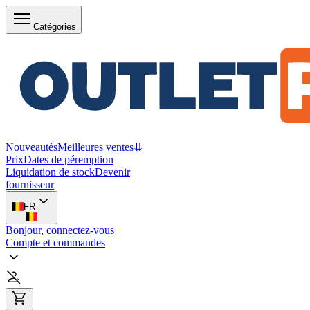
Catégories
Nouveautés
Meilleures ventes
⇊
Prix
Dates de péremption
Liquidation de stock
Devenir
fournisseur
FR
Bonjour, connectez-vous
Compte et commandes