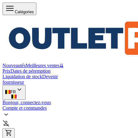
Catégories
Nouveautés
Meilleures ventes
⇊
Prix
Dates de péremption
Liquidation de stock
Devenir
fournisseur
FR
Bonjour, connectez-vous
Compte et commandes