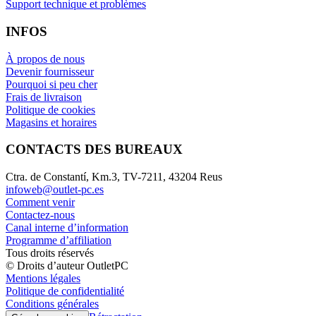
Support technique et problèmes
INFOS
À propos de nous
Devenir fournisseur
Pourquoi si peu cher
Frais de livraison
Politique de cookies
Magasins et horaires
CONTACTS DES BUREAUX
Ctra. de Constantí, Km.3, TV-7211, 43204 Reus
infoweb@outlet-pc.es
Comment venir
Contactez-nous
Canal interne d’information
Programme d’affiliation
Tous droits réservés
© Droits d’auteur OutletPC
Mentions légales
Politique de confidentialité
Conditions générales