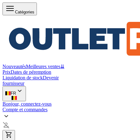
Catégories
Nouveautés
Meilleures ventes
⇊
Prix
Dates de péremption
Liquidation de stock
Devenir
fournisseur
FR
Bonjour, connectez-vous
Compte et commandes