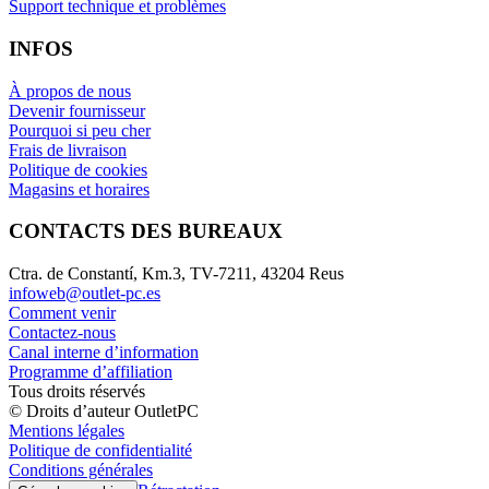
Support technique et problèmes
INFOS
À propos de nous
Devenir fournisseur
Pourquoi si peu cher
Frais de livraison
Politique de cookies
Magasins et horaires
CONTACTS DES BUREAUX
Ctra. de Constantí, Km.3, TV-7211, 43204 Reus
infoweb@outlet-pc.es
Comment venir
Contactez-nous
Canal interne d’information
Programme d’affiliation
Tous droits réservés
© Droits d’auteur OutletPC
Mentions légales
Politique de confidentialité
Conditions générales