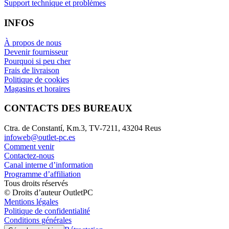
Support technique et problèmes
INFOS
À propos de nous
Devenir fournisseur
Pourquoi si peu cher
Frais de livraison
Politique de cookies
Magasins et horaires
CONTACTS DES BUREAUX
Ctra. de Constantí, Km.3, TV-7211, 43204 Reus
infoweb@outlet-pc.es
Comment venir
Contactez-nous
Canal interne d’information
Programme d’affiliation
Tous droits réservés
© Droits d’auteur OutletPC
Mentions légales
Politique de confidentialité
Conditions générales