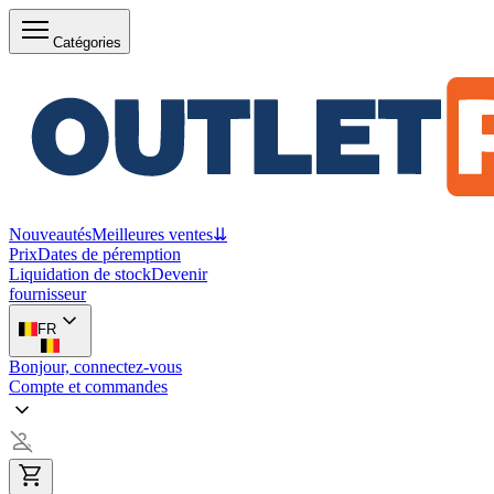
Catégories
Nouveautés
Meilleures ventes
⇊
Prix
Dates de péremption
Liquidation de stock
Devenir
fournisseur
FR
Bonjour, connectez-vous
Compte et commandes