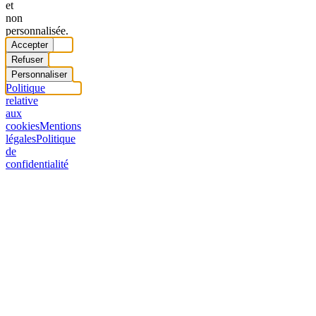
et
non
personnalisée.
Accepter
Refuser
Personnaliser
Politique
relative
aux
cookies
Mentions
légales
Politique
de
confidentialité