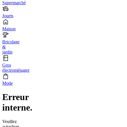
Supermarché
Jouets
Maison
Bricolage
&
jardin
Gros
électroménager
Mode
Erreur
interne.
Veuillez
actualiser