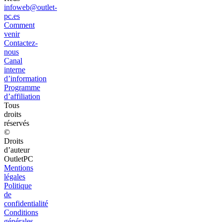
infoweb@outlet-
pc.es
Comment
venir
Contactez-
nous
Canal
interne
d’information
Programme
d’affiliation
Tous
droits
réservés
©
Droits
d’auteur
OutletPC
Mentions
légales
Politique
de
confidentialité
Conditions
générales