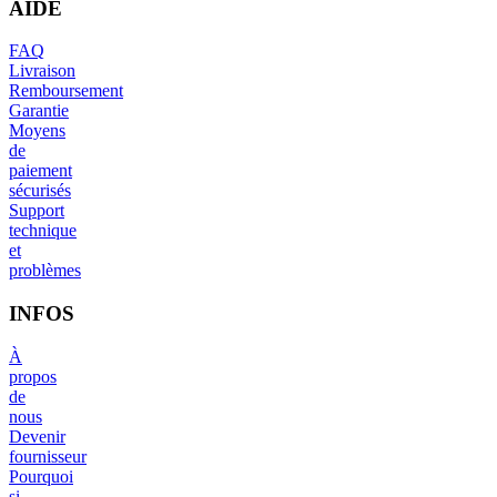
AIDE
FAQ
Livraison
Remboursement
Garantie
Moyens
de
paiement
sécurisés
Support
technique
et
problèmes
INFOS
À
propos
de
nous
Devenir
fournisseur
Pourquoi
si