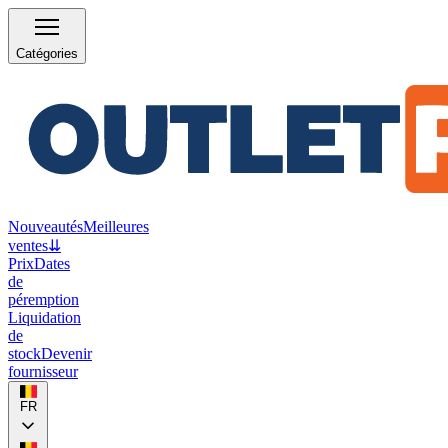
Catégories
Nouveautés
Meilleures
ventes
⇊
Prix
Dates
de
péremption
Liquidation
de
stock
Devenir
fournisseur
FR