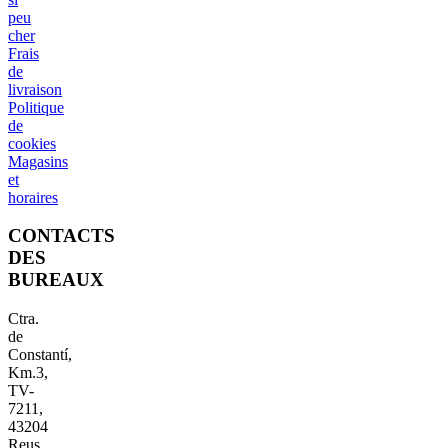
peu
cher
Frais
de
livraison
Politique
de
cookies
Magasins
et
horaires
CONTACTS
DES
BUREAUX
Ctra.
de
Constantí,
Km.3,
TV-
7211,
43204
Reus