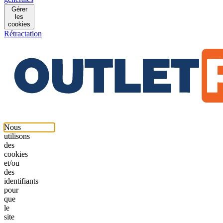
Gérer
les
cookies
Rétractation
Nous
utilisons
des
cookies
et/ou
des
identifiants
pour
que
le
site