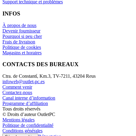
Support technique et problèmes
INFOS
À propos de nous
Devenir fournisseur
Pourquoi si peu cher
Frais de livraison
Politique de cookies
Magasins et horaires
CONTACTS DES BUREAUX
Ctra. de Constantí, Km.3, TV-7211, 43204 Reus
infoweb@outlet-pc.es
Comment venir
Contactez-nous
Canal interne d’information
Programme d’affiliation
Tous droits réservés
© Droits d’auteur OutletPC
Mentions légales
Politique de confidentialité
Conditions générales