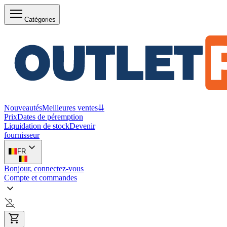
Catégories
Nouveautés
Meilleures ventes
⇊
Prix
Dates de péremption
Liquidation de stock
Devenir
fournisseur
FR
Bonjour, connectez-vous
Compte et commandes