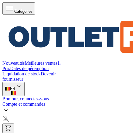
Catégories
Nouveautés
Meilleures ventes
⇊
Prix
Dates de péremption
Liquidation de stock
Devenir
fournisseur
FR
Bonjour, connectez-vous
Compte et commandes