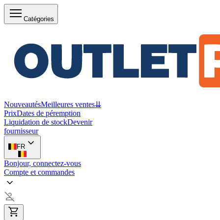
Catégories
Nouveautés
Meilleures ventes
⇊
Prix
Dates de péremption
Liquidation de stock
Devenir
fournisseur
FR
Bonjour, connectez-vous
Compte et commandes