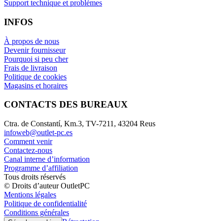
Support technique et problèmes
INFOS
À propos de nous
Devenir fournisseur
Pourquoi si peu cher
Frais de livraison
Politique de cookies
Magasins et horaires
CONTACTS DES BUREAUX
Ctra. de Constantí, Km.3, TV-7211, 43204 Reus
infoweb@outlet-pc.es
Comment venir
Contactez-nous
Canal interne d’information
Programme d’affiliation
Tous droits réservés
© Droits d’auteur OutletPC
Mentions légales
Politique de confidentialité
Conditions générales