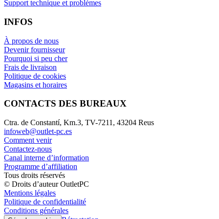
Support technique et problèmes
INFOS
À propos de nous
Devenir fournisseur
Pourquoi si peu cher
Frais de livraison
Politique de cookies
Magasins et horaires
CONTACTS DES BUREAUX
Ctra. de Constantí, Km.3, TV-7211, 43204 Reus
infoweb@outlet-pc.es
Comment venir
Contactez-nous
Canal interne d’information
Programme d’affiliation
Tous droits réservés
© Droits d’auteur OutletPC
Mentions légales
Politique de confidentialité
Conditions générales