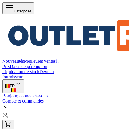
Catégories
Nouveautés
Meilleures ventes
⇊
Prix
Dates de péremption
Liquidation de stock
Devenir
fournisseur
FR
Bonjour, connectez-vous
Compte et commandes