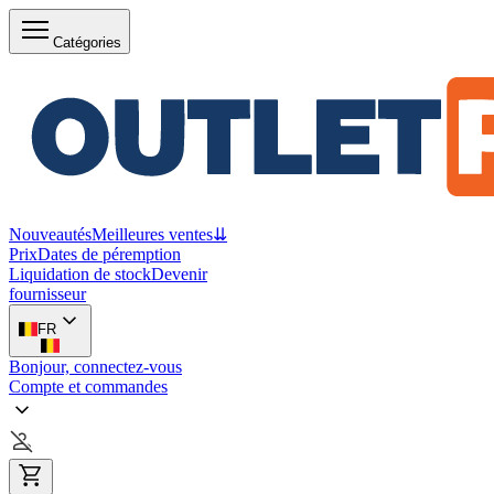
Catégories
Nouveautés
Meilleures ventes
⇊
Prix
Dates de péremption
Liquidation de stock
Devenir
fournisseur
FR
Bonjour, connectez-vous
Compte et commandes