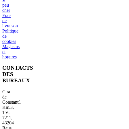
peu
cher
Frais
de
livraison
Politique
de
cookies
Magasins
et
horaires
CONTACTS
DES
BUREAUX
Ctra.
de
Constantí,
Km.3,
TV-
7211,
43204
Reus