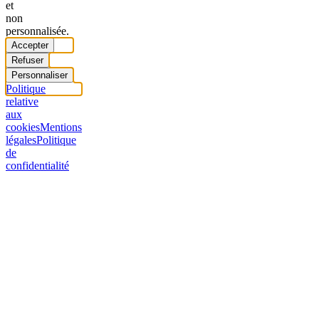
et
non
personnalisée.
Accepter
Refuser
Personnaliser
Politique
relative
aux
cookies
Mentions
légales
Politique
de
confidentialité