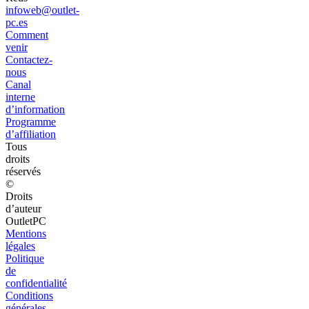
infoweb@outlet-
pc.es
Comment
venir
Contactez-
nous
Canal
interne
d’information
Programme
d’affiliation
Tous
droits
réservés
©
Droits
d’auteur
OutletPC
Mentions
légales
Politique
de
confidentialité
Conditions
générales