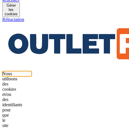
Gérer
les
cookies
Rétractation
Nous
utilisons
des
cookies
et/ou
des
identifiants
pour
que
le
site