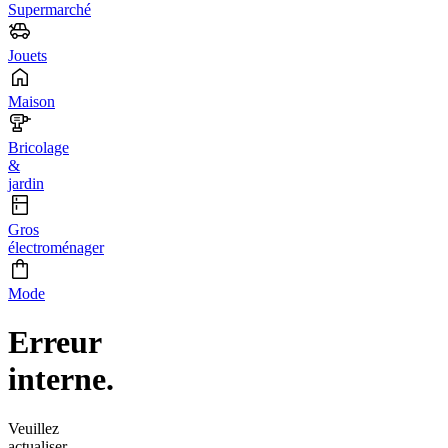
Supermarché
Jouets
Maison
Bricolage
&
jardin
Gros
électroménager
Mode
Erreur
interne.
Veuillez
actualiser