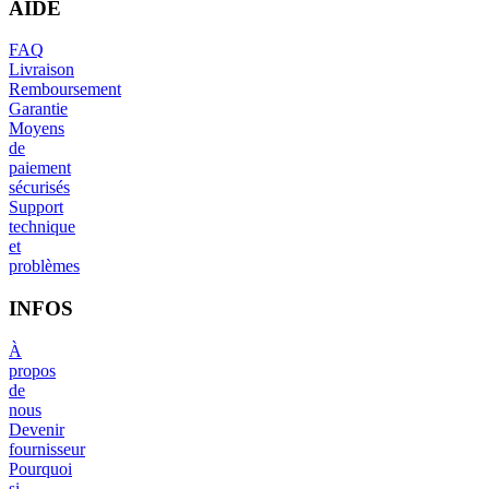
AIDE
FAQ
Livraison
Remboursement
Garantie
Moyens
de
paiement
sécurisés
Support
technique
et
problèmes
INFOS
À
propos
de
nous
Devenir
fournisseur
Pourquoi
si