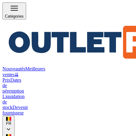
Catégories
Nouveautés
Meilleures
ventes
⇊
Prix
Dates
de
péremption
Liquidation
de
stock
Devenir
fournisseur
FR