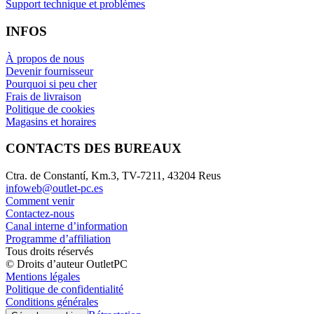
Support technique et problèmes
INFOS
À propos de nous
Devenir fournisseur
Pourquoi si peu cher
Frais de livraison
Politique de cookies
Magasins et horaires
CONTACTS DES BUREAUX
Ctra. de Constantí, Km.3, TV-7211, 43204 Reus
infoweb@outlet-pc.es
Comment venir
Contactez-nous
Canal interne d’information
Programme d’affiliation
Tous droits réservés
© Droits d’auteur OutletPC
Mentions légales
Politique de confidentialité
Conditions générales