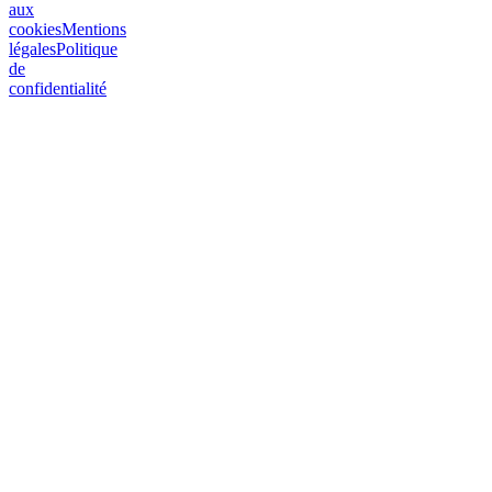
aux
cookies
Mentions
légales
Politique
de
confidentialité