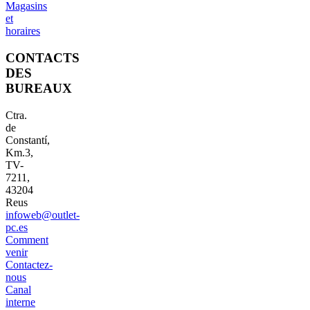
Magasins
et
horaires
CONTACTS
DES
BUREAUX
Ctra.
de
Constantí,
Km.3,
TV-
7211,
43204
Reus
infoweb@outlet-
pc.es
Comment
venir
Contactez-
nous
Canal
interne