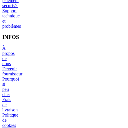
paiement
sécurisés
Support
technique
et
problèmes
INFOS
À
propos
de
nous
Devenir
fournisseur
Pourquoi
si
peu
cher
Frais
de
livraison
Politique
de
cookies