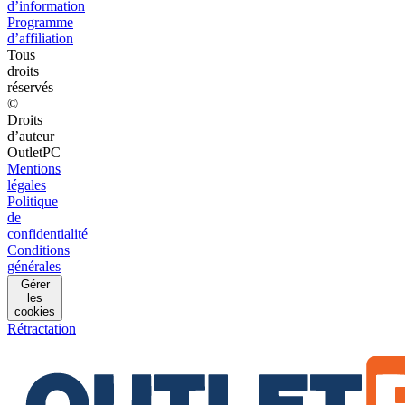
d’information
Programme
d’affiliation
Tous
droits
réservés
©
Droits
d’auteur
OutletPC
Mentions
légales
Politique
de
confidentialité
Conditions
générales
Gérer
les
cookies
Rétractation