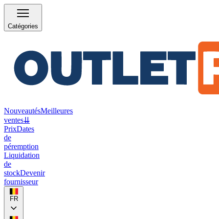
Catégories
Nouveautés
Meilleures
ventes
⇊
Prix
Dates
de
péremption
Liquidation
de
stock
Devenir
fournisseur
FR