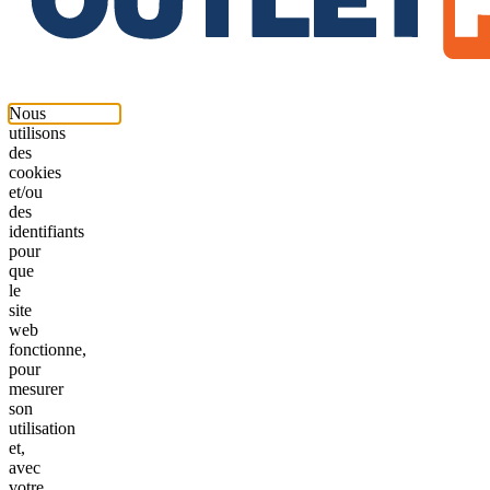
Nous
utilisons
des
cookies
et/ou
des
identifiants
pour
que
le
site
web
fonctionne,
pour
mesurer
son
utilisation
et,
avec
votre