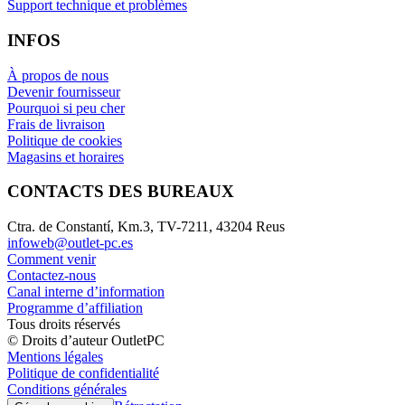
Support technique et problèmes
INFOS
À propos de nous
Devenir fournisseur
Pourquoi si peu cher
Frais de livraison
Politique de cookies
Magasins et horaires
CONTACTS DES BUREAUX
Ctra. de Constantí, Km.3, TV-7211, 43204 Reus
infoweb@outlet-pc.es
Comment venir
Contactez-nous
Canal interne d’information
Programme d’affiliation
Tous droits réservés
© Droits d’auteur OutletPC
Mentions légales
Politique de confidentialité
Conditions générales