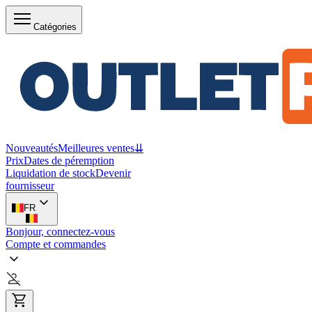
Catégories
Nouveautés
Meilleures ventes
⇊
Prix
Dates de péremption
Liquidation de stock
Devenir
fournisseur
FR
Bonjour, connectez-vous
Compte et commandes