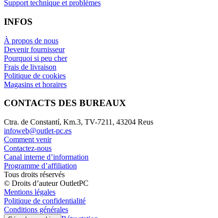
Support technique et problèmes
INFOS
À propos de nous
Devenir fournisseur
Pourquoi si peu cher
Frais de livraison
Politique de cookies
Magasins et horaires
CONTACTS DES BUREAUX
Ctra. de Constantí, Km.3, TV-7211, 43204 Reus
infoweb@outlet-pc.es
Comment venir
Contactez-nous
Canal interne d’information
Programme d’affiliation
Tous droits réservés
© Droits d’auteur OutletPC
Mentions légales
Politique de confidentialité
Conditions générales