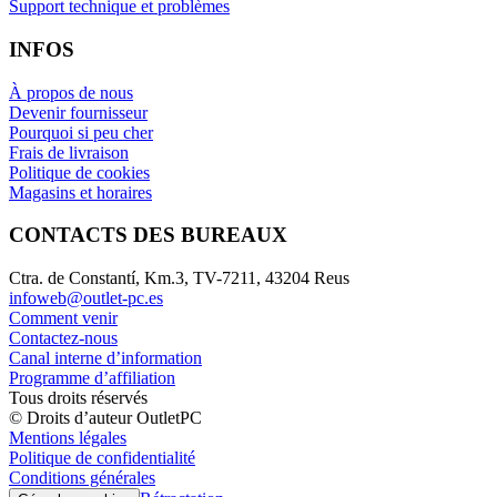
Support technique et problèmes
INFOS
À propos de nous
Devenir fournisseur
Pourquoi si peu cher
Frais de livraison
Politique de cookies
Magasins et horaires
CONTACTS DES BUREAUX
Ctra. de Constantí, Km.3, TV-7211, 43204 Reus
infoweb@outlet-pc.es
Comment venir
Contactez-nous
Canal interne d’information
Programme d’affiliation
Tous droits réservés
© Droits d’auteur OutletPC
Mentions légales
Politique de confidentialité
Conditions générales