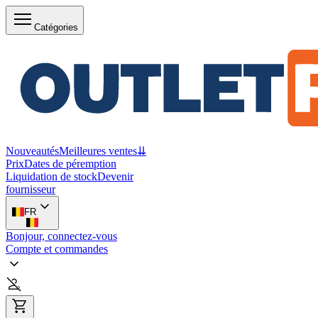
Catégories
Nouveautés
Meilleures ventes
⇊
Prix
Dates de péremption
Liquidation de stock
Devenir
fournisseur
FR
Bonjour, connectez-vous
Compte et commandes