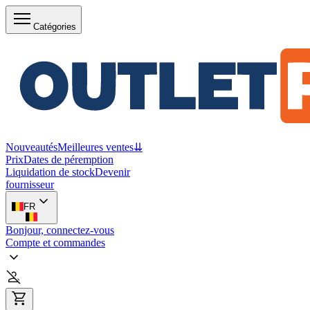
Catégories
Nouveautés
Meilleures ventes
⇊
Prix
Dates de péremption
Liquidation de stock
Devenir
fournisseur
FR
Bonjour, connectez-vous
Compte et commandes