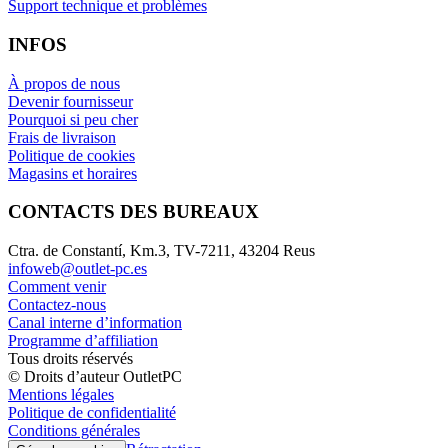
Support technique et problèmes
INFOS
À propos de nous
Devenir fournisseur
Pourquoi si peu cher
Frais de livraison
Politique de cookies
Magasins et horaires
CONTACTS DES BUREAUX
Ctra. de Constantí, Km.3, TV-7211, 43204 Reus
infoweb@outlet-pc.es
Comment venir
Contactez-nous
Canal interne d’information
Programme d’affiliation
Tous droits réservés
© Droits d’auteur OutletPC
Mentions légales
Politique de confidentialité
Conditions générales